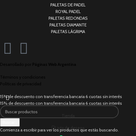
PALETAS DE PADEL
ROYAL PADEL
PALETAS REDONDAS
PALETAS DIAMANTE
PALETAS LÁGRIMA
Desarrollado por
Páginas Web Argentina
Términos y condiciones
Políticas de privacidad
15% de descuento con transferencia bancaria
6 cuotas sin interés
15% de descuento con transferencia bancaria
6 cuotas sin interés
Tienda
Buscar...
Lista de deseos
Comienza a escribir para ver los productos que estás buscando.