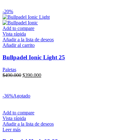
6x sin interés
de
$
81.667
-20%
Add to compare
Vista rápida
Añadir a la lista de deseos
Añadir al carrito
Bullpadel Ionic Light 25
Paletas
$
490.000
$
390.000
Transferencia:
$
331.500
6x sin interés
de
$
65.000
-36%
Agotado
Add to compare
Vista rápida
Añadir a la lista de deseos
Leer más