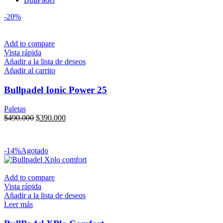
-20%
Add to compare
Vista rápida
Añadir a la lista de deseos
Añadir al carrito
Bullpadel Ionic Power 25
Paletas
$
490.000
$
390.000
Transferencia:
$
331.500
6x sin interés
de
$
65.000
-14%
Agotado
Add to compare
Vista rápida
Añadir a la lista de deseos
Leer más