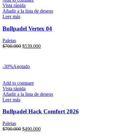
Vista rápida
Añadir a la lista de deseos
Leer más
Bullpadel Vertex 04
Paletas
$
700.000
$
539.000
Transferencia:
$
458.150
6x sin interés
de
$
89.833
-30%
Agotado
Add to compare
Vista rápida
Añadir a la lista de deseos
Leer más
Bullpadel Hack Comfort 2026
Paletas
$
700.000
$
490.000
Transferencia:
$
416.500