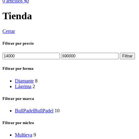
0
artículos
$
0
Tienda
Cerrar
Filtrar por precio
Filtrar
Filtrar por forma
Diamante
8
Lágrima
2
Filtrar por marca
BullPadel
BullPadel
10
Filtrar por núcleo
Multieva
9