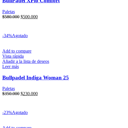
BullPadel XPlo Comfort
Paletas
$
580.000
$
500.000
Transferencia:
$
425.000
6x sin interés
de
$
83.333
-34%
Agotado
Add to compare
Vista rápida
Añadir a la lista de deseos
Leer más
Bullpadel Indiga Woman 25
Paletas
$
350.000
$
230.000
Transferencia:
$
195.500
6x sin interés
de
$
38.333
-23%
Agotado
Add to compare