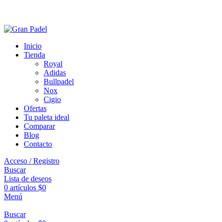
Inicio
Tienda
Royal
Adidas
Bullpadel
Nox
Cigio
Ofertas
Tu paleta ideal
Comparar
Blog
Contacto
Acceso / Registro
Buscar
Lista de deseos
0
artículos
$
0
Menú
Buscar