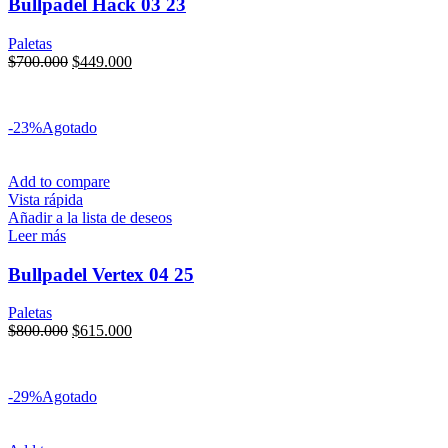
Bullpadel Hack 03 23
Paletas
$
700.000
$
449.000
Transferencia:
$
381.650
6x sin interés
de
$
74.833
-23%
Agotado
Add to compare
Vista rápida
Añadir a la lista de deseos
Leer más
Bullpadel Vertex 04 25
Paletas
$
800.000
$
615.000
Transferencia:
$
522.750
6x sin interés
de
$
102.500
-29%
Agotado