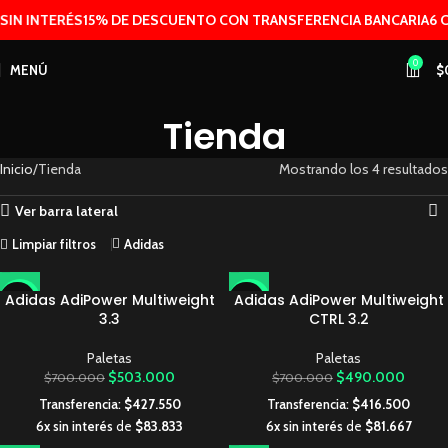
SIN INTERÉS
15% DE DESCUENTO CON TRANSFERENCIA BANCARIA
6 C
0
MENÚ
$
Tienda
Inicio
Tienda
Mostrando los 4 resultados
Ver barra lateral
Limpiar filtros
Adidas
Adidas AdiPower Multiweight
Adidas AdiPower Multiweight
-28%
-30%
3.3
CTRL 3.2
AGOTA
AGOTA
DO
DO
Paletas
Paletas
$
503.000
$
490.000
$
700.000
$
700.000
Transferencia:
$
427.550
Transferencia:
$
416.500
6x sin interés
de
$
83.833
6x sin interés
de
$
81.667