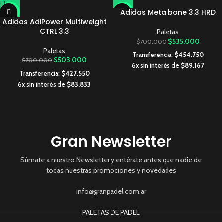
Adidas Metalbone 3.3 HRD
-28%
-24%
Adidas AdiPower Multiweight
AGOTA
AGOTA
CTRL 3.3
Paletas
DO
DO
$
535.000
$
700.000
Paletas
Transferencia:
$
454.750
$
503.000
$
700.000
6x sin interés
de
$
89.167
Transferencia:
$
427.550
6x sin interés
de
$
83.833
Gran Newsletter
Súmate a nuestro Newsletter y entérate antes que nadie de
todas nuestras promociones y novedades
info@granpadel.com.ar
PALETAS DE PADEL