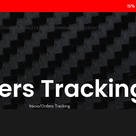
15% DE DESCU
A
OFERTAS
TU PALETA IDEAL
COMPARAR
BLOG
CONTACTO
ers Trackin
Inicio
Orders Tracking