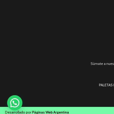
Súmate a nues
PALETAS 
Desarrollado por
Páginas Web Argentina