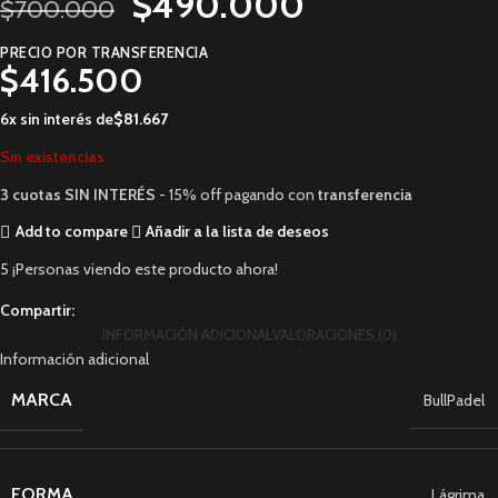
$
490.000
$
700.000
PRECIO POR TRANSFERENCIA
$
416.500
6x sin interés de
$
81.667
Sin existencias
3 cuotas
SIN INTERÉS
- 15% off pagando con
transferencia
Add to compare
Añadir a la lista de deseos
5
¡Personas viendo este producto ahora!
Compartir:
INFORMACIÓN ADICIONAL
VALORACIONES (0)
Información adicional
MARCA
BullPadel
FORMA
Lágrima