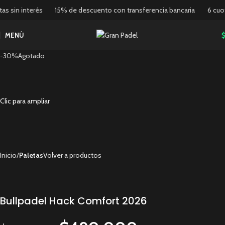
in interés
15% de descuento con transferencia bancaria
6 cuotas s
MENÚ
-30%
Agotado
Clic para ampliar
Inicio
Paletas
Volver a productos
Bullpadel Hack Comfort 2026