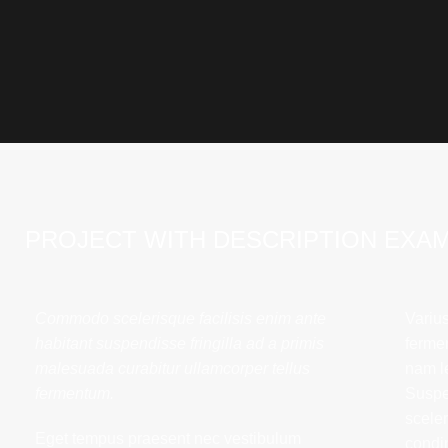
PROJECT WITH DESCRIPTION EXA
Commodo scelerisque facilisis enim ante
Varius
habitant suspendisse fringilla ad a primis
ferme
malesuada curabitur ullamcorper tellus
nam l
fermentum.
Suspe
scele
Eget tempus praesent nec vestibulum
condi