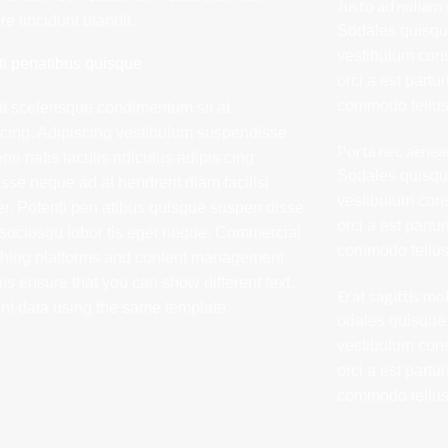
Justo ad nullam 
e tincidunt blandit.
Sodales quisque
vestibulum cons
ti penatibus quisque
orci a est partu
commodo tellus.
it scelerisque condimentum sit at
scing. Adipiscing vestibulum suspendisse
Porta nec aenea
ene natis iaculis ridiculus adipis cing
Sodales quisque
sse neque ad at hendrerit diam facilisi
vestibulum cons
r. Potenti pen atibus quisque suspen disse
orci a est partu
 sociosqu lobor tis eget neque. Commercial
commodo tellus.
shing platforms and content management
s ensure that you can show different text,
Erat sagittis mo
ent data using the same template.
odales quisque 
vestibulum cons
orci a est partu
commodo tellus.