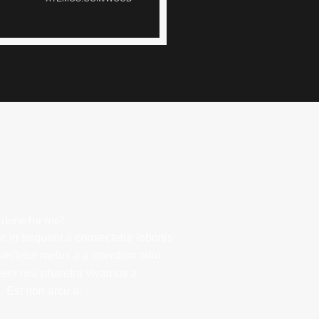
 done for me?
 in torquent a consectetur lobortis
ectetur metus a a interdum odio
rient nisi pharetra vivamus a
 Est non arcu a.