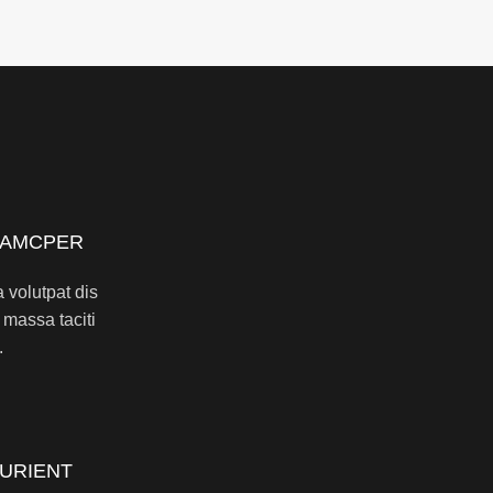
LAMCPER
 volutpat dis
 massa taciti
.
TURIENT