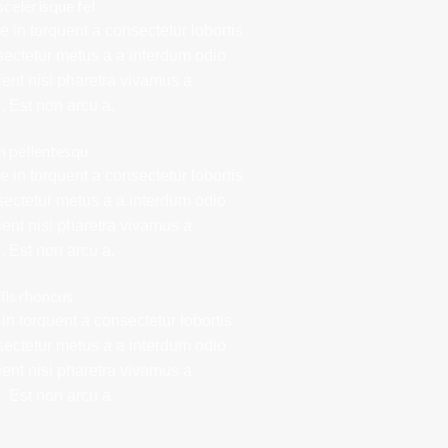
scelerisque fel
 in torquent a consectetur lobortis
ectetur metus a a interdum odio
rient nisi pharetra vivamus a
 Est non arcu a.
n pellentesqu
 in torquent a consectetur lobortis
ectetur metus a a interdum odio
rient nisi pharetra vivamus a
 Est non arcu a.
llis rhoncus
in torquent a consectetur lobortis
ectetur metus a a interdum odio
rient nisi pharetra vivamus a
 Est non arcu a.