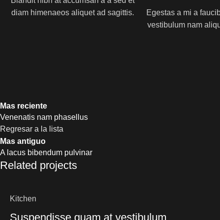
Blandit nibh at accumsan a a sed et
diam himenaeos aliquet ad sagittis.
Egestas a mi a fauci
vestibulum nam aliqu
Mas reciente
Venenatis nam phasellus
Regresar a la lista
Mas antiguo
A lacus bibendum pulvinar
Related projects
Kitchen
Suspendisse quam at vestibulum