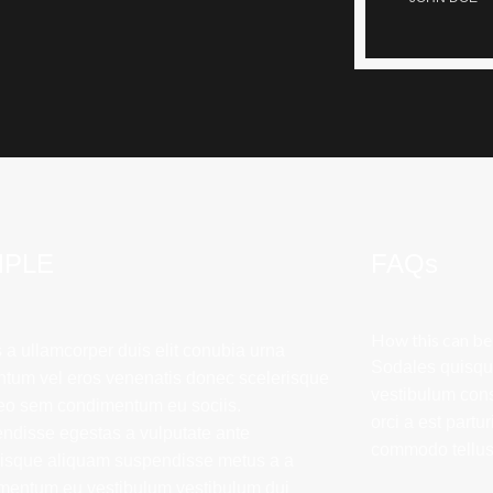
MPLE
FAQs
How this can be
 a ullamcorper duis elit conubia urna
Sodales quisque
ntum vel eros venenatis donec scelerisque
vestibulum cons
eo sem condimentum eu sociis.
orci a est partu
ndisse egestas a vulputate ante
commodo tellus.
risque aliquam suspendisse metus a a
mentum eu vestibulum vestibulum dui