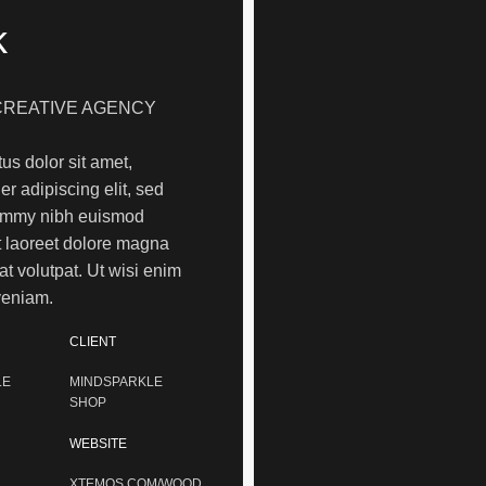
k
CREATIVE AGENCY
us dolor sit amet,
r adipiscing elit, sed
mmy nibh euismod
ut laoreet dolore magna
at volutpat. Ut wisi enim
veniam.
CLIENT
LE
MINDSPARKLE
SHOP
WEBSITE
XTEMOS.COM/WOOD