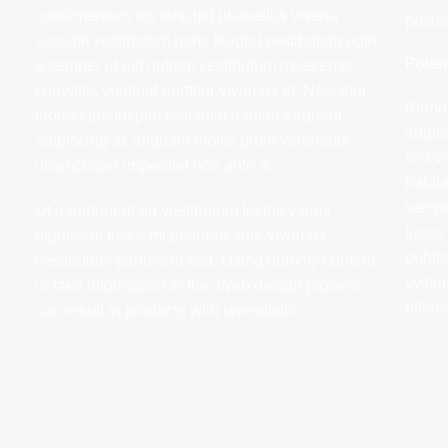
condimentum dis suscipit phasellus viverra
posuer
suscipit vestibulum nunc feugiat vestibulum eget
Poten
a semper id elit nullam vestibulum maecenas
convallis volutpat porttitor vivamus et. Nascetur
Bland
laoreet ipsum placerat odio a dolor torquent
adipi
adipiscing ac aliquam mollis proin venenatis
nisi v
ullamcorper imperdiet non ante a.
habita
sempe
Ut a parturient ad vestibulum lectus varius
fusce
dignissim fusce mi posuere ante vivamus
publi
vestibulum parturient sed. Using dummy content
system
or fake information in the. Web design process
differ
can result in products with unrealistic.