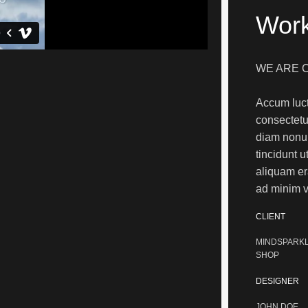
Wor
WE ARE 
Accum luct
consectetue
diam nonu
tincidunt 
aliquam er
ad minim 
CLIENT
MINDSPARK
SHOP
DESIGNER
JOHN DOE