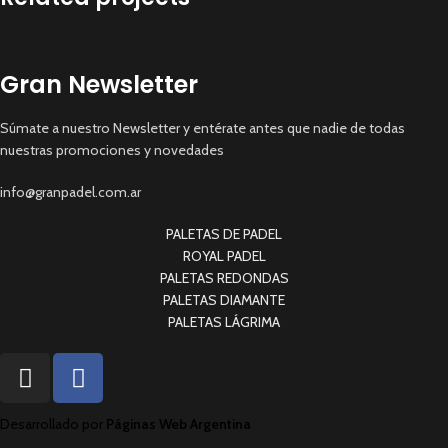
Gran Newsletter
Imperdiet mauris a nontin
Accessories
Súmate a nuestro Newsletter y entérate antes que nadie de todas
nuestras promociones y novedades
info@granpadel.com.ar
PALETAS DE PADEL
ROYAL PADEL
PALETAS REDONDAS
PALETAS DIAMANTE
PALETAS LÁGRIMA
Desarrollado por
Páginas Web Argentina