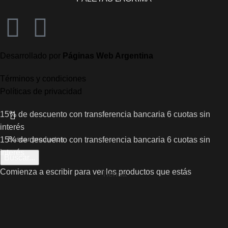
Desarrollado por
Páginas Web Argentina
Términos y condiciones
Políticas de privacidad
15% de descuento con transferencia bancaria
6 cuotas sin
interés
15% de descuento con transferencia bancaria
6 cuotas sin
interés
Buscar...
Comienza a escribir para ver los productos que estás
Tienda
buscando.
Filtros
Lista de deseos