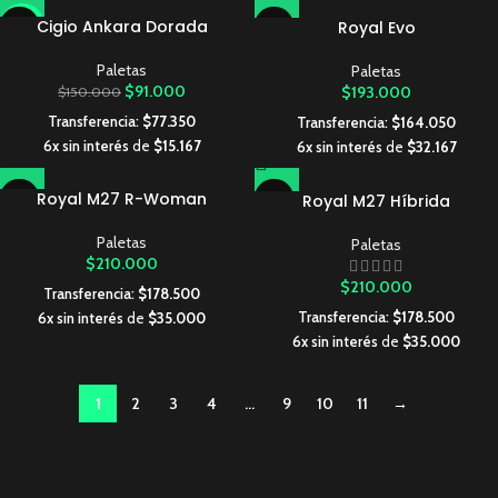
Cigio Ankara Dorada
Royal Evo
-39%
Paletas
Paletas
$
91.000
$
193.000
$
150.000
Transferencia:
$
77.350
Transferencia:
$
164.050
6x sin interés
de
$
15.167
6x sin interés
de
$
32.167
Royal M27 R-Woman
Royal M27 Híbrida
Paletas
Paletas
$
210.000
$
210.000
Transferencia:
$
178.500
Transferencia:
$
178.500
6x sin interés
de
$
35.000
6x sin interés
de
$
35.000
1
2
3
4
…
9
10
11
→