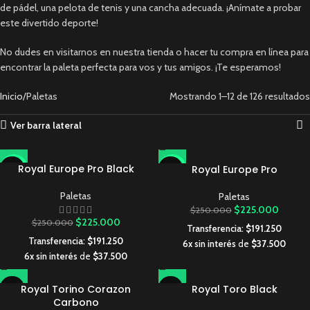
de pádel, una pelota de tenis y una cancha adecuada. ¡Anímate a probar
este divertido deporte!
No dudes en visitarnos en nuestra tienda o hacer tu compra en línea para
encontrar la paleta perfecta para vos y tus amigos. ¡Te esperamos!
Inicio
Paletas
Mostrando 1–12 de 126 resultados
Ver barra lateral
Royal Europe Pro Black
Royal Europe Pro
-10%
-10%
Paletas
Paletas
$
225.000
$
250.000
$
225.000
$
250.000
Transferencia:
$
191.250
Transferencia:
$
191.250
6x sin interés
de
$
37.500
6x sin interés
de
$
37.500
Royal Torino Corazon
Royal Toro Black
Carbono