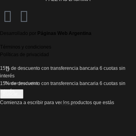
Desarrollado por
Páginas Web Argentina
Términos y condiciones
Políticas de privacidad
15% de descuento con transferencia bancaria
6 cuotas sin
interés
15% de descuento con transferencia bancaria
6 cuotas sin
interés
Buscar...
Comienza a escribir para ver los productos que estás
Tienda
buscando.
Filtros
Lista de deseos