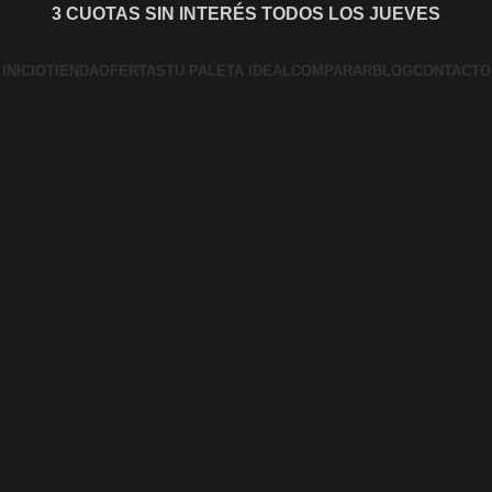
3 CUOTAS SIN INTERÉS TODOS LOS JUEVES
INICIO
TIENDA
OFERTAS
TU PALETA IDEAL
COMPARAR
BLOG
CONTACTO