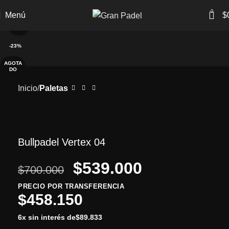
a bancaria
6 cuotas sin interés
15% de descuento con transferen
0
Menú
$
Clic para ampliar
-23%
AGOTA
DO
Inicio
Paletas
Bullpadel Vertex 04
$
539.000
$
700.000
PRECIO POR TRANSFERENCIA
$
458.150
6x sin interés de
$
89.833