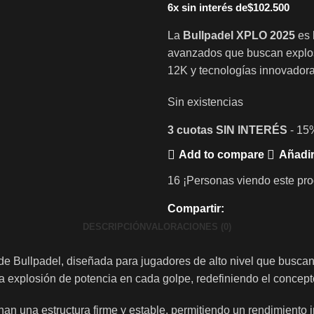
6x sin interés de
$
102.500
La
Bullpadel XPLO 2025
es 
avanzados que buscan explos
12K y tecnologías innovadora
Sin existencias
3 cuotas
SIN INTERÉS
- 15
Add to compare
Añadir
16
¡Personas viendo este pro
Compartir:
DESCRIPCIÓN
VALORACIONES (0)
de Bullpadel, diseñada para jugadores de alto nivel que buscan l
na explosión de potencia en cada golpe, redefiniendo el concept
an una estructura firme y estable, permitiendo un rendimiento 