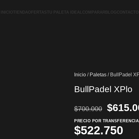
INICIO
TIENDA
OFERTAS
TU PALETA IDEAL
COMPARAR
BLOG
CONTACTO
Inicio
Paletas
BullPadel X
BullPadel XPlo
$
615.0
$
700.000
PRECIO POR TRANSFERENCIA
$
522.750