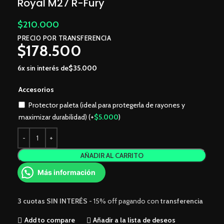
Royal M27 R-Fury
$
210.000
PRECIO POR TRANSFERENCIA
$
178.500
6x sin interés de
$
35.000
Accesorios
Protector paleta (ideal para protegerla de rayones y
maximizar durabilidad)
(+
$
5.000
)
AÑADIR AL CARRITO
Más información
3 cuotas
SIN INTERÉS
- 15% off pagando con
transferencia
Add to compare
Añadir a la lista de deseos