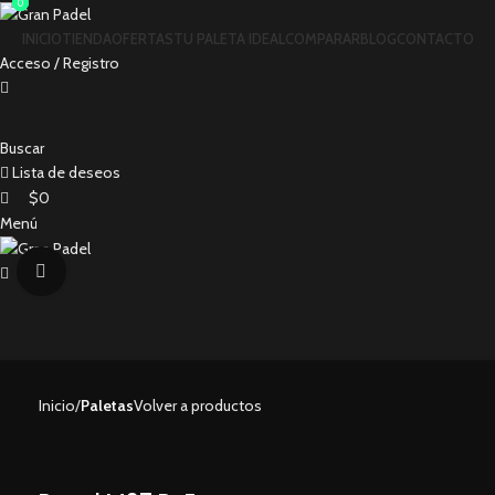
0
0
0
INICIO
TIENDA
OFERTAS
TU PALETA IDEAL
COMPARAR
BLOG
CONTACTO
Acceso / Registro
Buscar
Lista de deseos
$
0
Menú
Clic para ampliar
$
0
Inicio
Paletas
Volver a productos