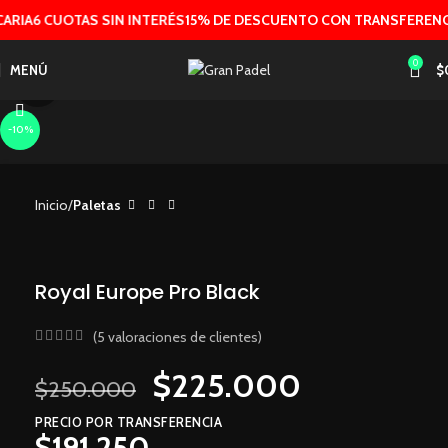
ARIA
6 CUOTAS SIN INTERÉS
15% DE DESCUENTO CON TRANSFERENCI
0
MENÚ
$
Clic para ampliar
-10%
Inicio
Paletas
Royal Europe Pro Black
(
5
valoraciones de clientes)
$
225.000
$
250.000
PRECIO POR TRANSFERENCIA
$
191.250