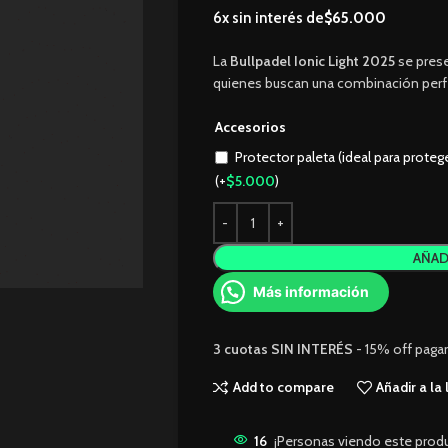
6x sin interés de
$
65.000
La
Bullpadel Ionic Light 2025
se prese
quienes buscan una combinación perfec
Accesorios
Protector paleta (ideal para proteg
(+
$
5.000
)
AÑAD
Más información
3 cuotas
SIN INTERÉS
- 15% off pag
Add to compare
Añadir a la
16
¡Personas viendo este prod