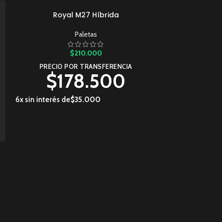
Royal M27 Híbrida
AÑADIR AL CARRITO
Paletas
$
210.000
PRECIO POR TRANSFERENCIA
$
178.500
6x sin interés de
$
35.000
Royal 
AÑADIR AL CARRIT
PRECIO P
$
1
6x sin interés de