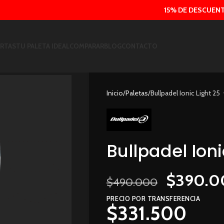
15% DE DESCUENTO CON 
RTAS
TU PALETA IDEAL
COMPARAR
BLOG
CONTACTO
Inicio
Paletas
Bullpadel Ionic Light 25
Bullpadel Ioni
$
390.0
$
490.000
PRECIO POR TRANSFERENCIA
$
331.500