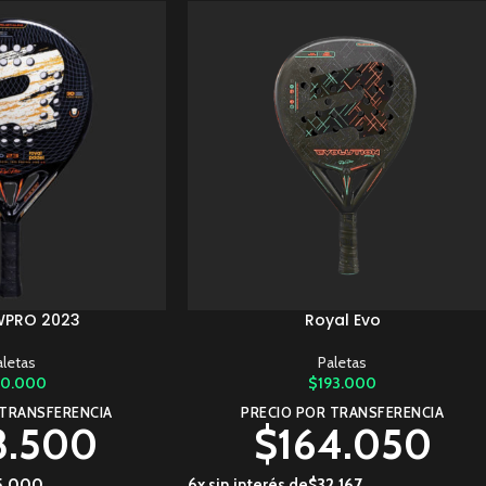
WPRO 2023
Royal Evo
AÑADIR AL CARRITO
aletas
Paletas
10.000
$
193.000
 TRANSFERENCIA
PRECIO POR TRANSFERENCIA
8.500
$
164.050
5.000
6x sin interés de
$
32.167