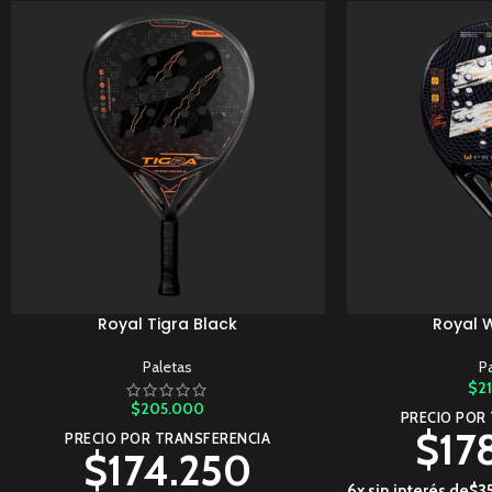
Royal Tigra Black
Royal 
AÑADIR AL CARRITO
AÑADIR AL CARRITO
Paletas
P
$
2
$
205.000
PRECIO POR
$
17
PRECIO POR TRANSFERENCIA
$
174.250
6x sin interés de
$
3