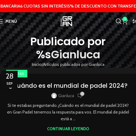
BANCARIA
6 CUOTAS SIN INTERÉS
15% DE DESCUENTO CON TRANSFER
0
MENÚ
$
Publicado por
%s
Gianluca
Inicio
Artículos publicados por Gianluca
PALETAS
28
SEP
¿Cuándo es el mundial de padel 2024?
0
Gianluca
Si te estabas preguntando ¿Cuándo es el mundial de padel 2024?
en Gran Padel tenemos la respuesta para vos. El mundial de pádel
está a ...
CONTINUAR LEYENDO