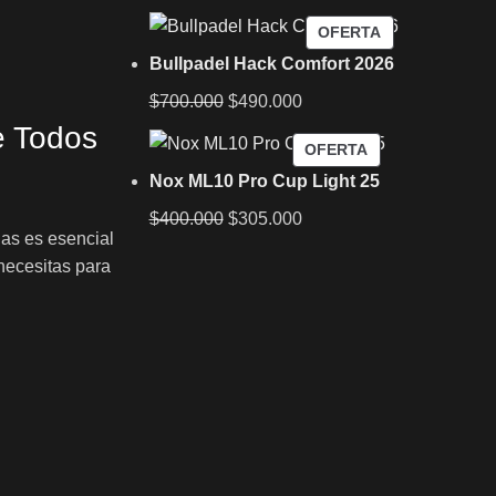
OFERTA
Bullpadel Hack Comfort 2026
$
700.000
$
490.000
e Todos
OFERTA
Nox ML10 Pro Cup Light 25
$
400.000
$
305.000
las es esencial
necesitas para