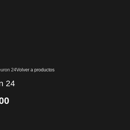
euron 24
Volver a productos
n 24
00