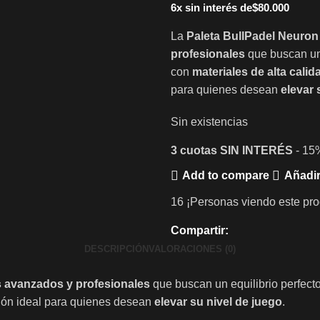
6x sin interés de
$
80.000
La
Paleta BullPadel Neuron
profesionales
que buscan un 
con
materiales de alta calid
para quienes desean
elevar 
Sin existencias
3 cuotas
SIN INTERÉS
- 15
Add to compare
Añadir
16
¡Personas viendo este pro
Compartir:
DESCRIPCIÓN
VALORACIONES (0)
 avanzados y profesionales
que buscan un equilibrio perfect
ción ideal para quienes desean
elevar su nivel de juego
.