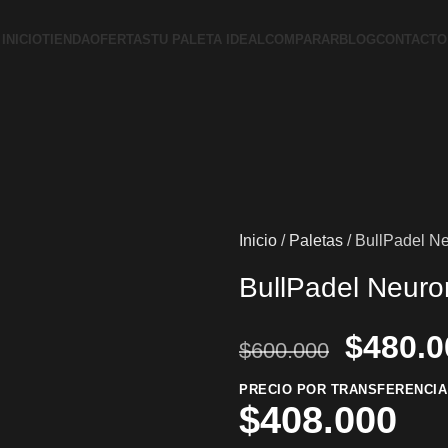
INICIO
TIENDA
OFERTAS
TU PALETA IDEAL
COMPARAR
BLOG
CONTACTO
Inicio
Paletas
BullPadel N
BullPadel Neuro
$
480.0
$
600.000
PRECIO POR TRANSFERENCIA
$
408.000