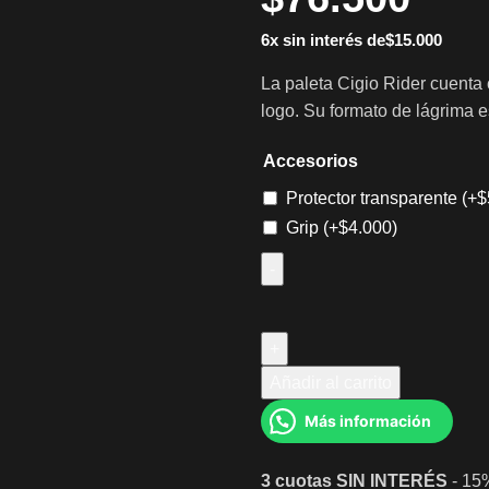
6x sin interés de
$
15.000
La paleta Cigio Rider cuenta 
logo. Su formato de lágrima es
Accesorios
Protector transparente
(+
$
Grip
(+
$
4.000
)
Añadir al carrito
Más información
3 cuotas
SIN INTERÉS
- 15