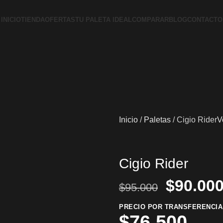
INICIO
TIENDA
OFERTAS
TU PALETA IDEAL
COMPARAR
BLOG
CONTACTO
Inicio
Paletas
Cigio Rider
V
Cigio Rider
$
90.00
$
95.000
PRECIO POR TRANSFERENCIA
$
76.500