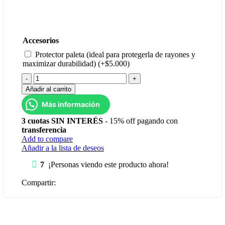
PRECIO POR TRANSFERENCIA
$
293.250
6x sin interés de
$
57.500
Accesorios
Protector paleta (ideal para protegerla de rayones y
maximizar durabilidad)
(+
$
5.000
)
Royal
R30
Añadir al carrito
Golden
Black
Más información
-
3 cuotas
SIN INTERÉS
- 15% off pagando con
Mendoza
transferencia
Premier
Add to compare
Padel
Añadir a la lista de deseos
Edition
cantidad
7
¡Personas viendo este producto ahora!
Compartir: