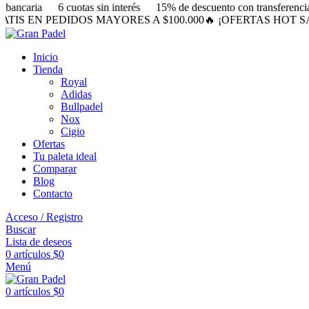
bancaria
6 cuotas sin interés
15% de descuento con transferencia 
EN PEDIDOS MAYORES A $100.000
🔥 ¡OFERTAS HOT SALE! 
Inicio
Tienda
Royal
Adidas
Bullpadel
Nox
Cigio
Ofertas
Tu paleta ideal
Comparar
Blog
Contacto
Acceso / Registro
Buscar
Lista de deseos
0
artículos
$
0
Menú
0
artículos
$
0