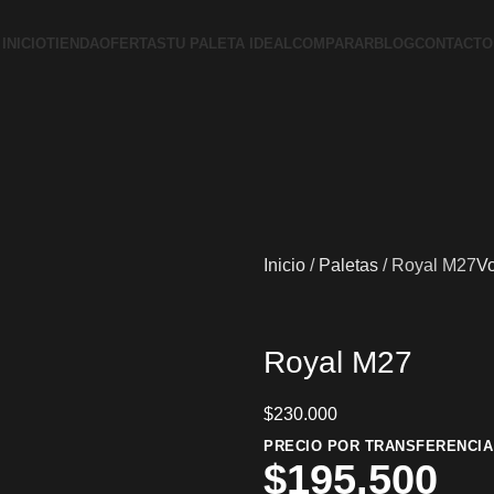
INICIO
TIENDA
OFERTAS
TU PALETA IDEAL
COMPARAR
BLOG
CONTACTO
Inicio
Paletas
Royal M27
Vo
Royal M27
$
230.000
PRECIO POR TRANSFERENCIA
$
195.500