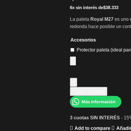
6x sin interés de
$
38.333
La paleta
Royal M27
es uno 
redonda hace posible un contr
Accesorios
Protector paleta (ideal pa
Añadir al carrito
Más información
3 cuotas
SIN INTERÉS
- 15
Add to compare
Añadir