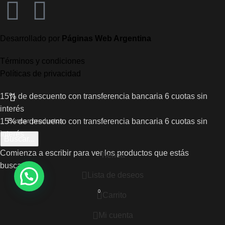
Desarrollado por
Páginas Web Argentina
Términos y condiciones
Políticas de privacidad
15% de descuento con transferencia bancaria
6 cuotas sin
interés
15% de descuento con transferencia bancaria
6 cuotas sin
interés
Buscar...
Comienza a escribir para ver los productos que estás
Tienda
buscando.
Lista de deseos
0
Carrito
Mi cuenta