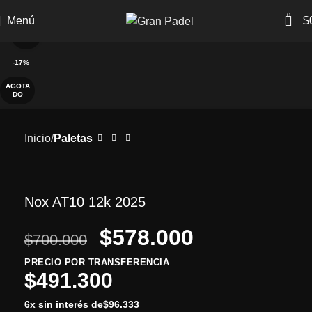
0
Menú
$
Clic para ampliar
-17%
AGOTA
DO
Inicio
Paletas
Nox AT10 12k 2025
$
578.000
$
700.000
PRECIO POR TRANSFERENCIA
$
491.300
6x sin interés de
$
96.333